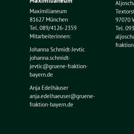
Maximilianeum
Aljosch
Maximilianeum
Textors
81627 München
97070 
Tel. 089/4126-2359
Tel. 09
Mitarbeiterinnen:
aljosch
fraktio
Johanna Schmidt-Jevtic
johanna.schmidt-
jevtic@gruene-fraktion-
bayern.de
Anja Edelhäuser
anja.edelhaeuser@gruene-
fraktion-bayern.de