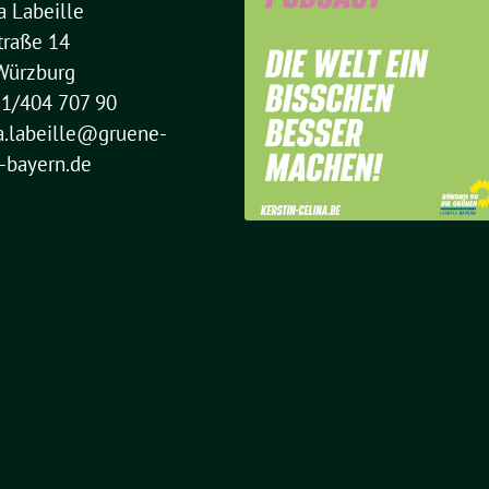
a Labeille
traße 14
Würzburg
31/404 707 90
a.labeille@gruene-
n-bayern.de