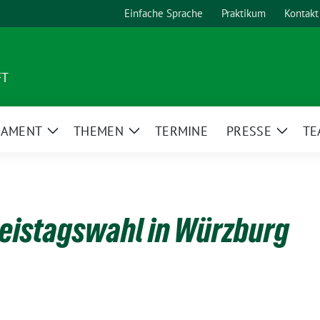
Einfache Sprache
Praktikum
Kontakt
FT
LAMENT
THEMEN
TERMINE
PRESSE
TE
Zeige
Zeige
Zeige
Untermenü
Untermenü
Unter
reistagswahl in Würzburg